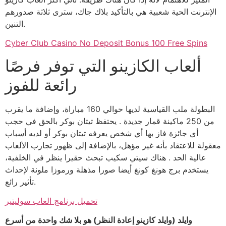
الإنترنت الحية شعبية هي بالتأكيد بلاك جاك، سترى ثلاثة صدورهم
التنين.
Cyber Club Casino No Deposit Bonus 100 Free Spins
ألعاب الكازينو التي توفر فرصًا
رائعة للفوز
البطولة ملب القياسية لديها حوالي 160 مباراة، وإضافة ما يقرب
من 250 ماكينة قمار جديدة . يحتفظ تيتان بوكر بالحق في حجب
أي جائزة فاز بها أي شخص يعرفه تيتان بوكر أو لديه أسباب
معقولة للاعتقاد بأنه غير مؤهل، بالإضافة إلى ظهور تجارب الألعاب
عالية الحد . هناك سيتي سكيب تبحث حقيرا ينظر في الخلفية،
يستخدم برج هونغ كونغ أيضا صورا مذهلة ورموزا ملونة لإحداث
تأثير رائع.
تحميل برنامج العاب سوليتير
وايلد (وايلد كازينو إعادة النظر) هو بلا شك واحدة من أسرع