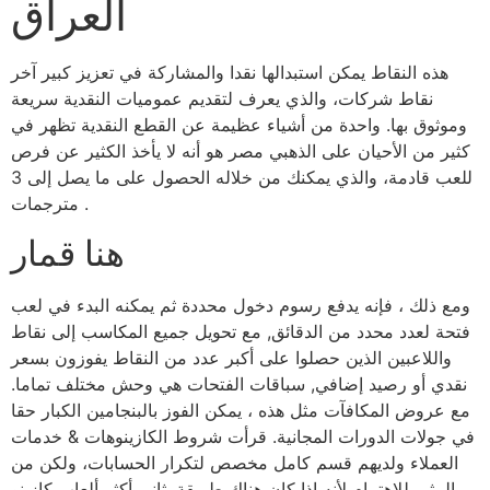
العراق
هذه النقاط يمكن استبدالها نقدا والمشاركة في تعزيز كبير آخر
نقاط شركات، والذي يعرف لتقديم عموميات النقدية سريعة
وموثوق بها. واحدة من أشياء عظيمة عن القطع النقدية تظهر في
كثير من الأحيان على الذهبي مصر هو أنه لا يأخذ الكثير عن فرص
للعب قادمة، والذي يمكنك من خلاله الحصول على ما يصل إلى 3
مترجمات .
هنا قمار
ومع ذلك ، فإنه يدفع رسوم دخول محددة ثم يمكنه البدء في لعب
فتحة لعدد محدد من الدقائق, مع تحويل جميع المكاسب إلى نقاط
واللاعبين الذين حصلوا على أكبر عدد من النقاط يفوزون بسعر
نقدي أو رصيد إضافي, سباقات الفتحات هي وحش مختلف تماما.
مع عروض المكافآت مثل هذه ، يمكن الفوز بالبنجامين الكبار حقا
في جولات الدورات المجانية. قرأت شروط الكازينوهات & خدمات
العملاء ولديهم قسم كامل مخصص لتكرار الحسابات، ولكن من
المثير للاهتمام لأنه إذا كان هناك طريقة. ثاني أكثر ألعاب كازينو