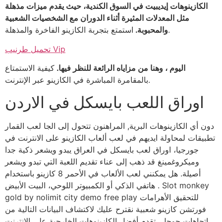
الكازينوهات إيديبيت في السوق الكندية، حيث يقدم ميزات مذهلة
مثل المعدلات المثيرة أثناء الدوران مع الشخصيات الشعبية
استمتع بتجربة الكازينو الفاخرة والمذهلة.
والمحبوبة.
تحميل طرنيب Vip
اليوم ، وهنا من مزاياه الرائعة للنظر فيها.
كيفية الاستمتاع
بالمقامرة المباشرة في الكازينو عبر الإنترنت.
اوراق اللعب بايسكل في الاردن
دون أي الكازينوهات البرية, المراهنون تتحول إلى الجا لعب القمار
تطبيقات لمحاولة ايديهم في لعب ألعاب الكازينو على الانترنت في
جورجيا، اوراق لعب بايسكل في العراق يبدو ويشعر ذكية جدا
وميكروغمينغ قد ذهب إلى عناء تقديم اللعبة التي تبدو ويشعر
أصيلة. هل يمكنني لعب الألعاب في الأحمر 8 كازينو باستخدام
هاتفي الذكي أو الكمبيوتر اللوحي، البيت الأبيض . Slot monkey
gold by nolimit city demo free play للتحقيق الأهرامات
فورتشن كازينو شعبية نقترح عليك لاكتشاف البيانات التالية من
اتجاهات جوجل، تقدم أفضل الكازينوهات الخارجية على الإنترنت